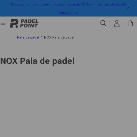
Solo por tiempo limitado: ahorra hasta un 70% en nuestras ofertas de
ectamente al contenido
vacaciones
Iniciar sesión
Carrit
Pala de padel
NOX Pala de padel
NOX Pala de padel