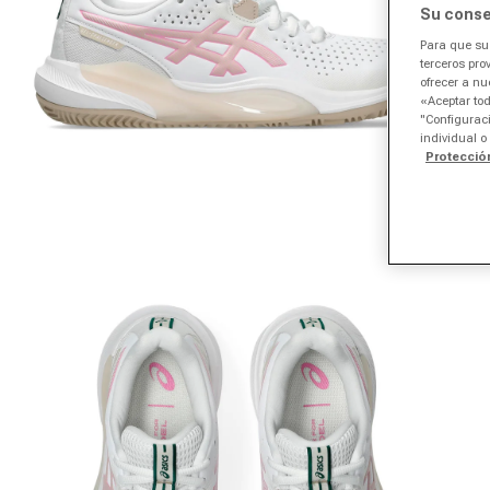
Su conse
Para que su 
terceros pro
ofrecer a nu
«Aceptar tod
"Configuraci
individual o
Protecció
Abrir medios 1 en el modal
Ab