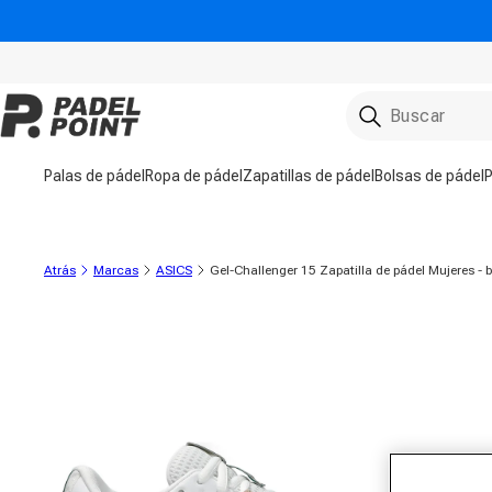
ectamente al contenido
Palas de pádel
Ropa de pádel
Zapatillas de pádel
Bolsas de pádel
P
Atrás
Marcas
ASICS
Gel-Challenger 15 Zapatilla de pádel Mujeres - 
a información del producto