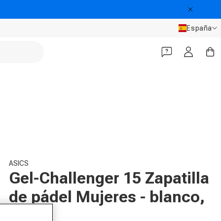
País/Regió
España
Iniciar sesión
Carrit
ASICS
Gel-Challenger 15 Zapatilla
de pádel Mujeres - blanco,
rosa