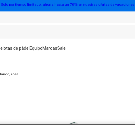
Solo por tiempo limitado: ahorra hasta un 70% en nuestras ofertas de vacaciones
elotas de pádel
Equipo
Marcas
Sale
blanco, rosa