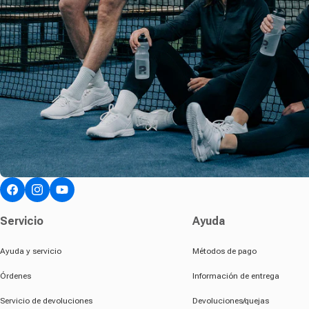
facebook
Instagram
youtube
Servicio
Ayuda
Ayuda y servicio
Métodos de pago
Órdenes
Información de entrega
Servicio de devoluciones
Devoluciones/quejas