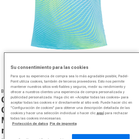
Abrir medios 1 en el modal
de
Su consentimiento para las cookies
1
/
4
Para que su experiencia de compra sea lo más agradable posible, Padel-
Point utiliza cookies, también de terceros proveedores. Esto nos permite
mantener nuestros sitios web fiables y seguros, medir su rendimiento y
BIDI BADU
ofrecer a nuestros clientes una experiencia de compra personalizada y
Out of Control Capsleeve
publicidad personalizada. Haga clic en «Aceptar todas las cookies» para
aceptar todas las cookies e ir directamente al sitio web. Puede hacer clic en
Camiseta de manga corta
"Configuración de cookies" para obtener una descripción detallada de las
cookies y hacer una selección individual o hacer clic
aquí
para rechazar
Mujeres-azul claro, amarillo
todas las cookies innecesarias.
Protección de datos
Pie de imprenta
neón